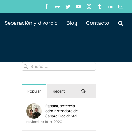
Facebook
Flickr
Twitter
YouTube
Instagram
Tumblr
SoundClo
Corr
elec
Separación y divorcio
Blog
Contacto
Buscar:
Comments
Popular
Recent
España, potencia
administradora del
Sáhara Occidental
noviembre 19th, 2020