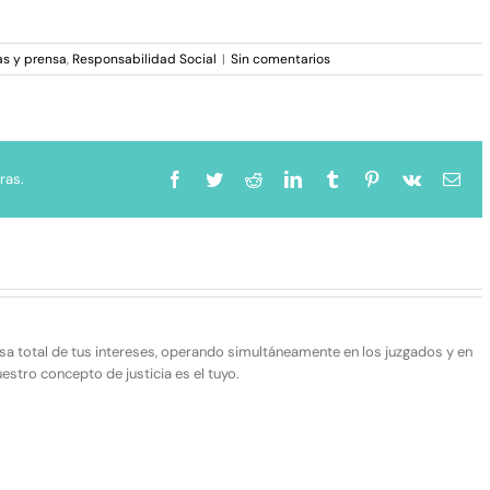
as y prensa
,
Responsabilidad Social
|
Sin comentarios
ras.
Facebook
Twitter
Reddit
LinkedIn
Tumblr
Pinterest
Vk
Cor
elec
sa total de tus intereses, operando simultáneamente en los juzgados y en
stro concepto de justicia es el tuyo.