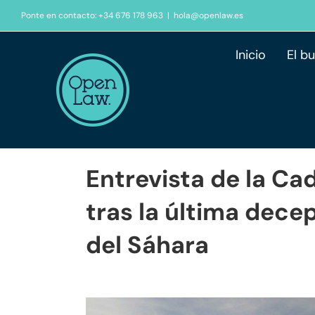
Saltar
Ponte en contacto: +34 676 178 963
|
hola@openlaw.es
al
contenido
Inicio
El b
Entrevista de la Ca
tras la última decep
del Sáhara