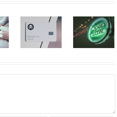
Candelaria Carre
s que tu
Carta a todos
aporta su visió
volving te
nuestros clientes y
sobre la crisis d
las tripas
amigos
cava en
Extremadura