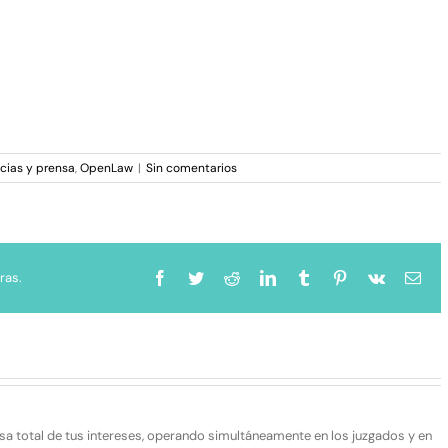
icias y prensa
,
OpenLaw
|
Sin comentarios
ras.
Facebook
Twitter
Reddit
LinkedIn
Tumblr
Pinterest
Vk
Cor
elec
sa total de tus intereses, operando simultáneamente en los juzgados y en