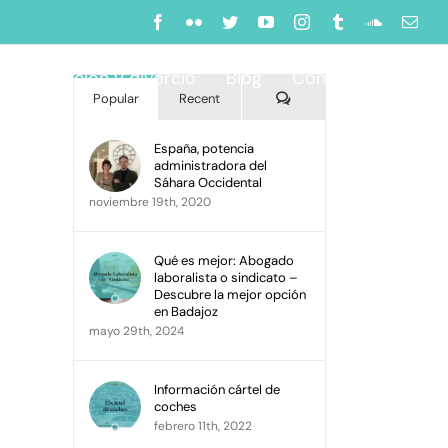
Buscar:
Facebook
Flickr
Twitter
YouTube
Instagram
Tumblr
SoundClo
Corr
elec
Separación y divorcio
Blog
Contacto
Comments
Popular
Recent
España, potencia
administradora del
Sáhara Occidental
noviembre 19th, 2020
Qué es mejor: Abogado
laboralista o sindicato –
Descubre la mejor opción
en Badajoz
mayo 29th, 2024
Información cártel de
coches
febrero 11th, 2022