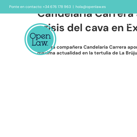
Saltar
Ponte en contacto: +34 676 178 963
|
hola@openlaw.es
al
Candelaria Carrera 
contenido
Inicio
El b
crisis del cava en 
Nuestra compañera Candelaria Carrera aporta
máxima actualidad en la tertulia de La Brú