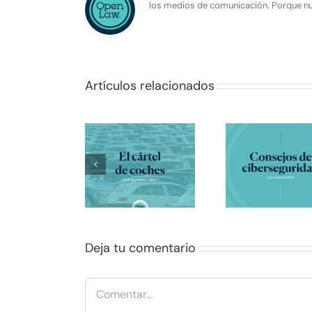
los medios de comunicación. Porque nue
Artículos relacionados
Raquel 
abor
Consejos de
importan
nformación cártel
Ciberseguridad: las
de la 
de coches
contraseñas
oportuni
profesi
autó
Deja tu comentario
Comentar