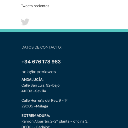
Tweets recientes
DATOS DE CONTACTO:
+34 676 178 963
hola@openlaw.es
ANDALUCÍA:
Calle San Luis, 92-bajo
41003 -Sevilla
Calle Herrería del Rey, 9 - 1º
29005 -Málaga
EXTREMADURA:
Ramón Albarrán, 2-2º planta - oficina 3.
06001 - Badajoz