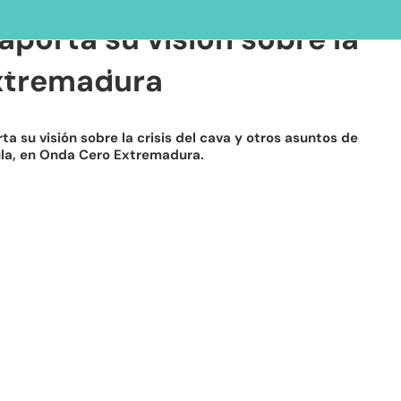
aporta su visión sobre la
ufete
Áreas de acción
Reclamación de impagos​
Extremadura
 su visión sobre la crisis del cava y otros asuntos de
jula, en Onda Cero Extremadura.