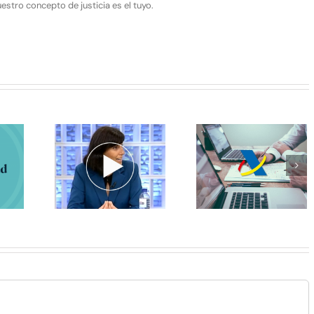
stro concepto de justicia es el tuyo.
de Prado
da el
No te compliques la
te asunto
No dejes que t
vida, te hacemos la
segunda
tarjeta revolving 
declaración de la
dad para
revuelva las trip
renta
onales y
nomos