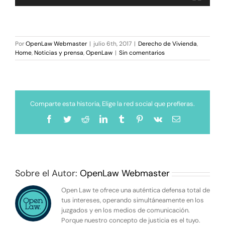
Por
OpenLaw Webmaster
|
julio 6th, 2017
|
Derecho de Vivienda
,
Home
,
Noticias y prensa
,
OpenLaw
|
Sin comentarios
Comparte esta historia, Elige la red social que prefieras.
Facebook
Twitter
Reddit
LinkedIn
Tumblr
Pinterest
Vk
Correo
electrónico
Sobre el Autor:
OpenLaw Webmaster
Open Law te ofrece una auténtica defensa total de
tus intereses, operando simultáneamente en los
juzgados y en los medios de comunicación.
Porque nuestro concepto de justicia es el tuyo.