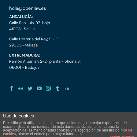
hola@openlaw.es
ANDALUCÍA:
Calle San Luis, 92-bajo
41003 -Sevilla
Calle Herrería del Rey, 9 - 1º
29005 -Málaga
EXTREMADURA:
Ramón Albarrán, 2-2º planta - oficina 3.
06001 - Badajoz
Uso de cookies
Este sitio web utiliza cookies para que usted tenga la mejor experiencia de
usuario. Si continúa navegando está dando su consentimiento para la
aceptación de las mencionadas cookies y la aceptación de nuestra
política de
Copyright 2016 OpenLaw | Todos los derechos reservados | Diseñado
cookies
, pinche el enlace para mayor información.
por
BBF