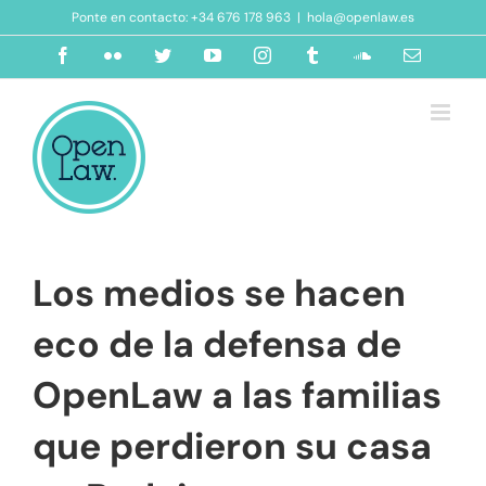
Saltar
Ponte en contacto: +34 676 178 963
|
hola@openlaw.es
al
contenido
Facebook
Flickr
Twitter
YouTube
Instagram
Tumblr
SoundCloud
Correo
electróni
Los medios se hacen
eco de la defensa de
OpenLaw a las familias
que perdieron su casa