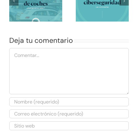
Consejos de
de
Vacunas para
Ciberseguridad: las
menores
contraseñas
Deja tu comentario
Comentar