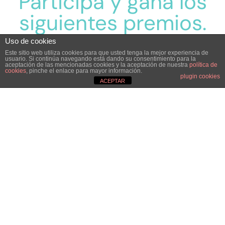
Participa y gana los
siguientes premios.
Uso de cookies
Este sitio web utiliza cookies para que usted tenga la mejor experiencia de
usuario. Si continúa navegando está dando su consentimiento para la
aceptación de las mencionadas cookies y la aceptación de nuestra
política de
cookies
, pinche el enlace para mayor información.
plugin cookies
ACEPTAR
2 sesiones de
habilidades
comunicativas con
Elisa Martín.